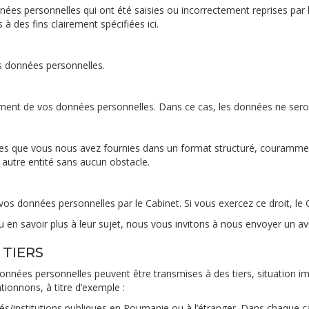
onnées personnelles qui ont été saisies ou incorrectement reprises par
à des fins clairement spécifiées ici.
s données personnelles.
ement de vos données personnelles. Dans ce cas, les données ne seront 
les que vous nous avez fournies dans un format structuré, couramment 
autre entité sans aucun obstacle.
os données personnelles par le Cabinet. Si vous exercez ce droit, le 
 en savoir plus à leur sujet, nous vous invitons à nous envoyer un av
 TIERS
 données personnelles peuvent être transmises à des tiers, situation i
onnons, à titre d’exemple :
rités/institutions publiques en Roumanie ou à l’étranger. Dans chaque 