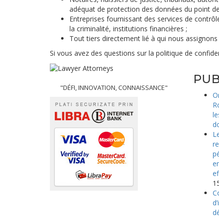
adéquat de protection des données du point de 
Entreprises fournissant des services de contrôle
la criminalité, institutions financières ;
Tout tiers directement lié à qui nous assignons 
Si vous avez des questions sur la politique de confide
PUB
"DÉFI, INNOVATION, CONNAISSANCE"
O
Ro
le
d
Le
r
pé
en
ef
1
C
d’
dé