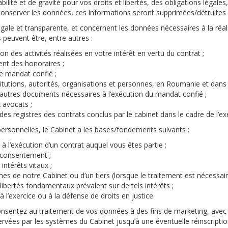
abilité et de gravité pour vos droits et libertés, des obligations légal
conserver les données, ces informations seront supprimées/détruites 
le et transparente, et concernent les données nécessaires à la réalis
 peuvent être, entre autres :
on des activités réalisées en votre intérêt en vertu du contrat ;
ent des honoraires ;
e mandat confié ;
titutions, autorités, organisations et personnes, en Roumanie et dans
utres documents nécessaires à l’exécution du mandat confié ;
 avocats ;
 des registres des contrats conclus par le cabinet dans le cadre de l’ex
rsonnelles, le Cabinet a les bases/fondements suivants :
à l’exécution d’un contrat auquel vous êtes partie ;
e consentement ;
ntérêts vitaux ;
mes de notre Cabinet ou d’un tiers (lorsque le traitement est nécessai
t libertés fondamentaux prévalent sur de tels intérêts ;
 l’exercice ou à la défense de droits en justice.
onsentez au traitement de vos données à des fins de marketing, avec
ées par les systèmes du Cabinet jusqu’à une éventuelle réinscription