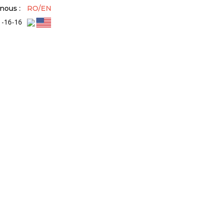
nous :
RO/EN
1-16-16