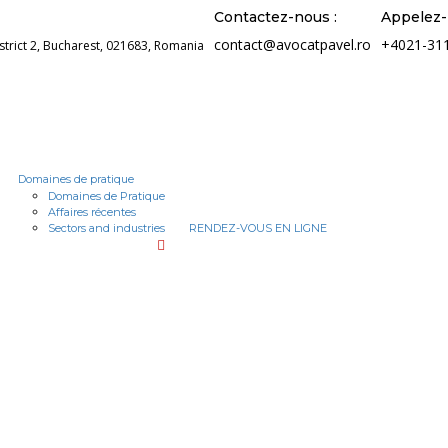
Contactez-nous :
Appelez-
contact@avocatpavel.ro
+4021-31
istrict 2, Bucharest, 021683, Romania
Domaines de pratique
Domaines de Pratique
Affaires récentes
Sectors and industries
RENDEZ-VOUS EN LIGNE