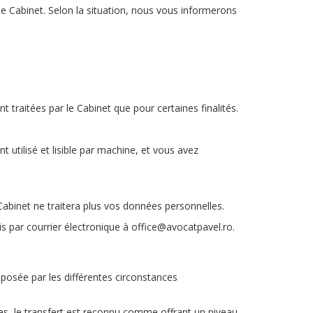
 le Cabinet. Selon la situation, nous vous informerons
traitées par le Cabinet que pour certaines finalités.
utilisé et lisible par machine, et vous avez
Cabinet ne traitera plus vos données personnelles.
is par courrier électronique à office@avocatpavel.ro.
mposée par les différentes circonstances
cas, le transfert est reconnu comme offrant un niveau