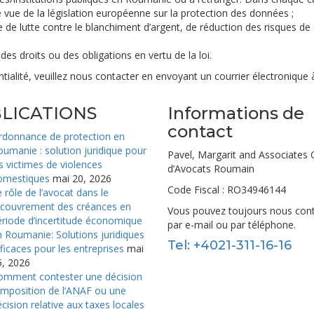
vue de la législation européenne sur la protection des données ;
 de lutte contre le blanchiment d’argent, de réduction des risques de c
des droits ou des obligations en vertu de la loi.
ntialité, veuillez nous contacter en envoyant un courrier électronique
LICATIONS
Informations de
contact
rdonnance de protection en
umanie : solution juridique pour
Pavel, Margarit and Associates 
s victimes de violences
d’Avocats Roumain
omestiques
mai 20, 2026
Code Fiscal : RO34946144
 rôle de l’avocat dans le
ecouvrement des créances en
Vous pouvez toujours nous con
riode d’incertitude économique
par e-mail ou par téléphone.
 Roumanie: Solutions juridiques
Tel: +4021-311-16-16
ficaces pour les entreprises
mai
5, 2026
omment contester une décision
imposition de l’ANAF ou une
cision relative aux taxes locales