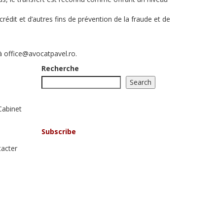
rédit et d’autres fins de prévention de la fraude et de
 à office@avocatpavel.ro.
Recherche
Search
Rester informé!
Abonnez-vous à notre
Cabinet
newsletter!
Subscribe
tacter