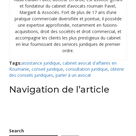
et fondateur du cabinet d’avocats roumain Pavel,
Margarit & Associés. Fort de plus de 17 ans d’une
pratique commerciale diversifiée et pointue, il possède
une expertise approfondie, notamment en fusions-
acquisitions, droit des sociétés et droit commercial, et
accompagne les clients les plus prestigieux du cabinet
en leur fournissant des services juridiques de premier
ordre.
Tags:
assistance juridique
,
cabinet avocat d'affaires en
Roumanie
,
conseil juridique
,
consultation juridique
,
obtenir
des conseils juridiques
,
parler à un avocat
Navigation de l’article
Le Ministère des Finances Réécrit la Loi sur les Sociétés en
Roumanie: Capital Social Minimum de 8.000 Lei et Cession
des Parts Sociales en Roumanie
Comment Créer une Entreprise en 2025: Guide étape par
étape pour les entrepreneurs
Search