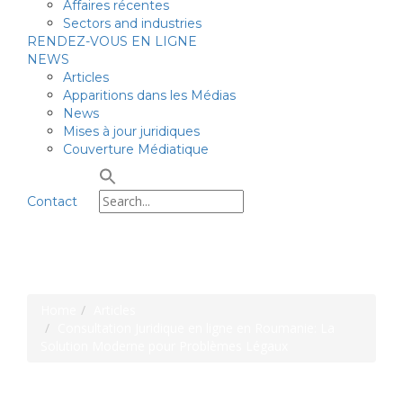
Affaires récentes
Sectors and industries
RENDEZ-VOUS EN LIGNE
NEWS
Articles
Apparitions dans les Médias
News
Mises à jour juridiques
Couverture Médiatique
Contact
Pavel Margarit & Associates
Home
Articles
Consultation Juridique en ligne en Roumanie: La
Solution Moderne pour Problèmes Légaux