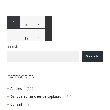
Pagination
1
2
3
des
…
19
publications
Search
Search
CATÉGORIES
Articles
(577)
Banque et marchés de capitaux
(71)
Conseil
(9)