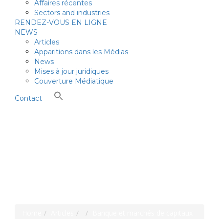
Affaires récentes
Sectors and industries
RENDEZ-VOUS EN LIGNE
NEWS
Articles
Apparitions dans les Médias
News
Mises à jour juridiques
Couverture Médiatique
Contact
Catégorie :
Banque
et marchés de
capitaux
Home
Articles
Banque et marchés de capitaux