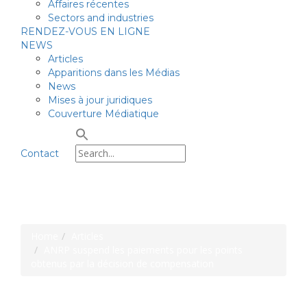
Affaires récentes
Sectors and industries
RENDEZ-VOUS EN LIGNE
NEWS
Articles
Apparitions dans les Médias
News
Mises à jour juridiques
Couverture Médiatique
Contact
Pavel Margarit & Associates
Home
Articles
ANRP suspend les paiements pour les points
obtenus par la décision de compensation