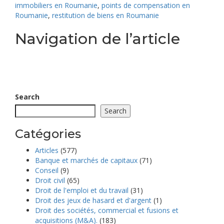
immobiliers en Roumanie
,
points de compensation en
Roumanie
,
restitution de biens en Roumanie
Navigation de l’article
Comment acheter une propriété sans se retrouver dans
une nouvelle affaire de type Nordis
Controverses concernant les ventes de terrains dans les
années 1990 et leur impact sur les héritiers
Search
Search
Catégories
Articles
(577)
Banque et marchés de capitaux
(71)
Conseil
(9)
Droit civil
(65)
Droit de l'emploi et du travail
(31)
Droit des jeux de hasard et d'argent
(1)
Droit des sociétés, commercial et fusions et
acquisitions (M&A).
(183)