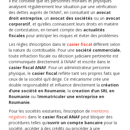
Il est conseillé que les personnes morales et physiques
analysent régulièrement leur situation par une vérification
des dettes auprès de l’ANAF, en consultant un
avocat
droit entreprise
, un
avocat des sociétés
ou un
avocat
corporatif
, et qu’elles connaissent leurs droits en matière
de contestation, en tenant compte des
actualités
fiscales
pour anticiper les risques et éviter des problèmes
Les règles d’inscription dans le
casier fiscal
diffèrent selon
la nature du contribuable. Pour une
société commerciale
,
toute infraction fiscale ou décision judiciaire pertinente est
communiquée directement à l’ANAF et inscrite dans le
casier fiscal ANAF
. Pour un administrateur personne
physique, le
casier fiscal
reflète tant ses propres faits que
ceux de la société qu’il dirige. Ce mécanisme crée une
double responsabilité et influence directement la
création
d’une société en Roumanie
, la
creation d’un SRL en
Roumanie
ou l’
immatriculer une entreprise en
Roumanie
.
Pour les sociétés existantes, l’inscription de
mentions
négatives
dans le
casier fiscal ANAF
peut bloquer des
procédures telles qu’
ouvrir un compte bancaire
pour la
société, accéder à des crédits ou procéder à une