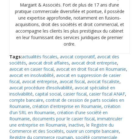
Margarit & Associés. Fort de plus de 17 ans d’une
pratique commerciale diversifiée et pointue, il possède
une expertise approfondie, notamment en fusions-
acquisitions, droit des sociétés et droit commercial, et
accompagne les clients les plus prestigieux du cabinet
en leur fournissant des services juridiques de premier
ordre.
Tags:
actualités fiscales
,
avocat corporatif
,
avocat des
sociétés
,
avocat droit affaires
,
avocat droit entreprise
,
avocat en casier fiscal
,
avocat en droit fiscal en Roumanie
,
avocat en insolvabilité
,
avocat en suppression de casier
fiscal
,
avocat entreprise
,
avocat fiscal
,
avocat fiscaliste
,
avocat procédure d’insolvabilité
,
avocat spécialisé en
insolvabilité
,
capital social
,
casier fiscal
,
casier fiscal ANAF
,
compte bancaire
,
contrat de cession de parts sociales en
Roumanie
,
création d'entreprise en Roumanie
,
création
d'un SRL en Roumanie
,
création d'une société en
Roumanie
,
documents pour le casier fiscal
,
immatriculer
une entreprise en Roumanie
,
inactive
,
le Registre du
Commerce et des Sociétés
,
ouvrir un compte bancaire
,
Registre du commerce roumain
,
société commerciale