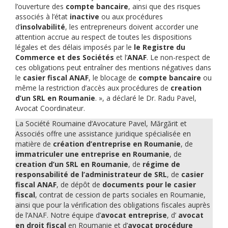
l’ouverture des
compte bancaire
, ainsi que des risques
associés à l’état
inactive
ou aux procédures
d’
insolvabilité
, les entrepreneurs doivent accorder une
attention accrue au respect de toutes les dispositions
légales et des délais imposés par le
le Registre du
Commerce et des Sociétés
et l’
ANAF
. Le non-respect de
ces obligations peut entraîner des mentions négatives dans
le
casier fiscal ANAF
, le blocage de
compte bancaire
ou
même la restriction d’accès aux procédures de
creation
d’un SRL en Roumanie
. », a déclaré le Dr. Radu Pavel,
Avocat Coordinateur.
La Société Roumaine d’Avocature Pavel, Mărgărit et
Associés offre une assistance juridique spécialisée en
matière de
création d’entreprise en Roumanie
, de
immatriculer une entreprise en Roumanie
, de
creation d’un SRL en Roumanie
, de
régime de
responsabilité de l’administrateur de SRL
, de
casier
fiscal ANAF
, de dépôt de
documents pour le casier
fiscal
, contrat de cession de parts sociales en Roumanie,
ainsi que pour la vérification des obligations fiscales auprès
de l’ANAF. Notre équipe d’
avocat entreprise
, d’
avocat
en droit fiscal
en Roumanie et d’
avocat procédure