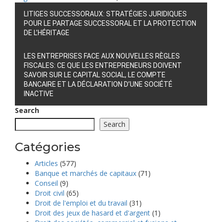
Navigation
LITIGES SUCCESSORAUX: STRATÉGIES JURIDIQUES
de
POUR LE PARTAGE SUCCESSORAL ET LA PROTECTION
DE L’HÉRITAGE
l’article
LES ENTREPRISES FACE AUX NOUVELLES RÈGLES
FISCALES: CE QUE LES ENTREPRENEURS DOIVENT
SAVOIR SUR LE CAPITAL SOCIAL, LE COMPTE
BANCAIRE ET LA DÉCLARATION D’UNE SOCIÉTÉ
INACTIVE
Search
Search
Catégories
Articles
(577)
Banque et marchés de capitaux
(71)
Conseil
(9)
Droit civil
(65)
Droit de l'emploi et du travail
(31)
Droit des jeux de hasard et d'argent
(1)