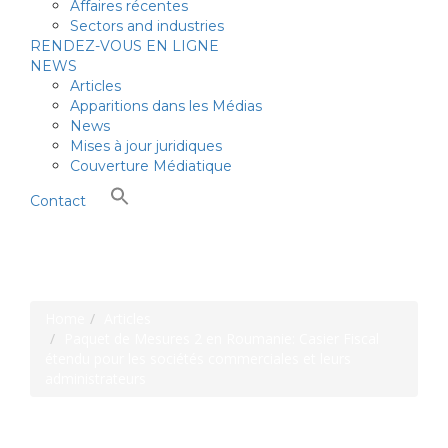
Affaires récentes
Sectors and industries
RENDEZ-VOUS EN LIGNE
NEWS
Articles
Apparitions dans les Médias
News
Mises à jour juridiques
Couverture Médiatique
Contact
Pavel Margarit & Associates
Home
Articles
Paquet de Mesures 2 en Roumanie: Casier Fiscal
étendu pour les sociétés commerciales et leurs
administrateurs