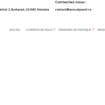
Contactez-nous :
contact@avocatpavel.ro
District 2, Bucharest, 021683, Romania
ACCUEIL
A PROPOS DE NOUS
DOMAINES DE PRATIQUE
REND
ches. Comment éviter l’impôt de 70 % et le risque d’un litige