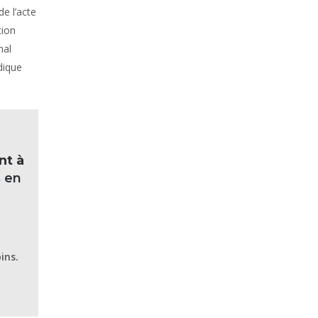
de l’acte
tion
nal
dique
nt à
s en
ins.