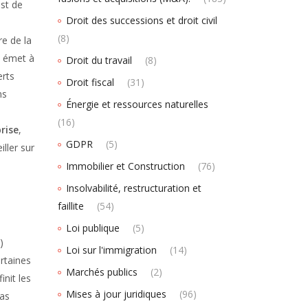
est de
Droit des successions et droit civil
(8)
re de la
e émet à
Droit du travail
(8)
erts
Droit fiscal
(31)
ns
Énergie et ressources naturelles
(16)
rise
,
GDPR
(5)
iller sur
Immobilier et Construction
(76)
Insolvabilité, restructuration et
faillite
(54)
Loi publique
(5)
)
Loi sur l'immigration
(14)
ertaines
Marchés publics
(2)
init les
Mises à jour juridiques
(96)
pas