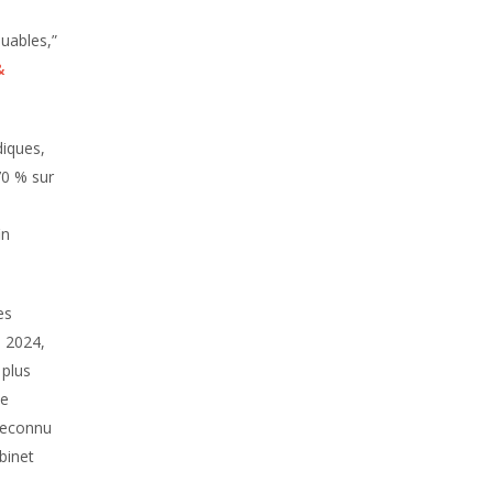
uables,”
&
diques,
70 % sur
in
es
n 2024,
 plus
le
 reconnu
binet