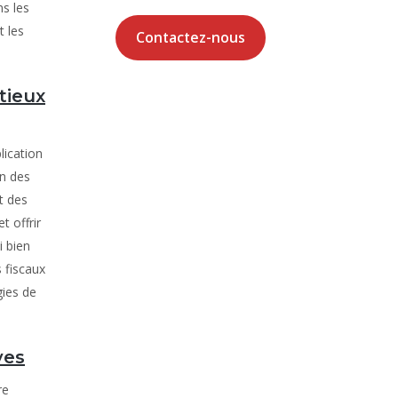
ns les
t les
Contactez-nous
tieux
lication
en des
t des
t offrir
i bien
s fiscaux
gies de
ves
re