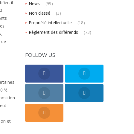
ier, il
News
(99)
st
Non classé
(3)
ents
Propriété intellectuelle
(18)
les
Règlement des différends
(73)
s,
s de
FOLLOW US
ertaines
0 %.
position
peut
ion et