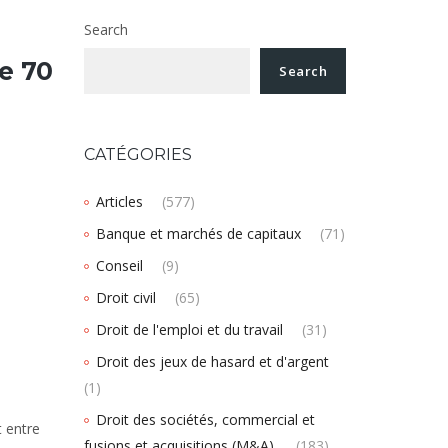
Search
e 70
Search
CATÉGORIES
Articles
(577)
Banque et marchés de capitaux
(71)
Conseil
(9)
Droit civil
(65)
Droit de l'emploi et du travail
(31)
Droit des jeux de hasard et d'argent
(1)
Droit des sociétés, commercial et
t entre
fusions et acquisitions (M&A).
(183)