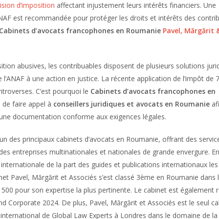
ision d’imposition
affectant injustement leurs intérêts financiers. Une
ANAF est recommandée pour protéger les droits et intérêts des contrib
Cabinets d’avocats francophones en Roumanie
Pavel, Mărgărit 
ition abusives, les contribuables disposent de plusieurs solutions juri
de l’ANAF à une action en justice. La récente application de l’impôt de 
ntroverses. C’est pourquoi le
Cabinets d’avocats francophones en
e faire appel à
conseillers juridiques et avocats en Roumanie
af
er une documentation conforme aux exigences légales.
l’un des principaux cabinets d’avocats en Roumanie, offrant des servic
t des entreprises multinationales et nationales de grande envergure. E
internationale de la part des guides et publications internationaux les
net Pavel, Mărgărit et Associés s’est classé 3ème en Roumanie dans 
 500 pour son expertise la plus pertinente. Le cabinet est également
nd Corporate 2024. De plus, Pavel, Mărgărit et Associés est le seul ca
nternational de Global Law Experts à Londres dans le domaine de la