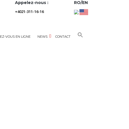
Appelez-nous :
RO/EN
+4021-311-16-16
EZ-VOUS EN LIGNE
NEWS
CONTACT
 avec l’autorité fiscale en Roumanie (ANAF)