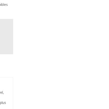
nibles
el,
plus