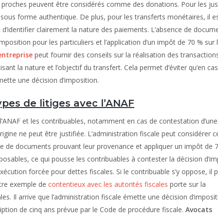
re proches peuvent être considérés comme des donations. Pour les justif
us forme authentique. De plus, pour les transferts monétaires, il e
t d’identifier clairement la nature des paiements. L’absence de docum
’imposition pour les particuliers et l’application d’un impôt de 70 % sur 
entreprise
peut fournir des conseils sur la réalisation des transaction
nt la nature et l’objectif du transfert. Cela permet d’éviter qu’en ca
émette une décision d’imposition.
pes de litiges avec l’ANAF
re l’ANAF et les contribuables, notamment en cas de contestation d’une
gine ne peut être justifiée. L’administration fiscale peut considérer c
de documents prouvant leur provenance et appliquer un impôt de 7
ables, ce qui pousse les contribuables à contester la décision d’im
xécution forcée pour dettes fiscales. Si le contribuable s’y oppose, il 
autre exemple de
contentieux avec les autorités fiscales
porte sur la
es. Il arrive que l’administration fiscale émette une décision d’imposit
ription de cinq ans prévue par le Code de procédure fiscale.
Avocats