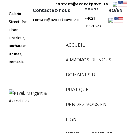
contact@avocatpavel.ro
Appelez-
Parintele
nous :
Contactez-nous :
RO/EN
Galeriu
+4021-
contact@avocatpavel.ro
Street, 1st
311-16-16
Floor,
District 2,
ACCUEIL
Bucharest,
021683,
A PROPOS DE NOUS
Romania
DOMAINES DE
PRATIQUE
RENDEZ-VOUS EN
LIGNE